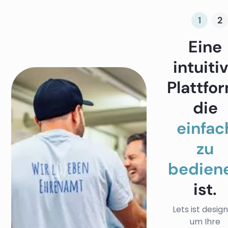
1
2
Eine
intuiti
Plattfo
die
einfac
zu
bedien
ist.
Lets ist desig
um Ihre