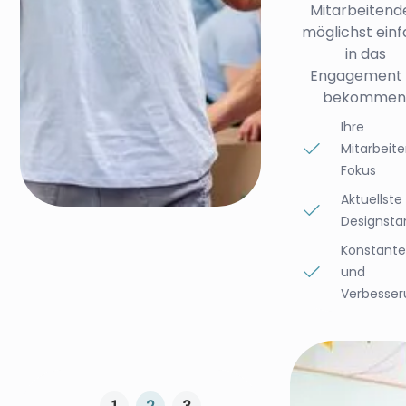
Mitarbeitend
möglichst ein
in das
Engagement 
bekommen
Ihre
Mitarbeite
Fokus
Aktuellste
Designsta
Konstante
und
Verbesse