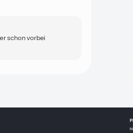
der schon vorbei
P
H