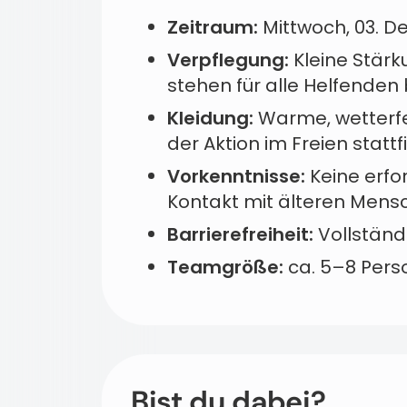
Zeitraum:
Mittwoch, 03. D
Verpflegung:
Kleine Stär
stehen für alle Helfenden 
Kleidung:
Warme, wetterfes
der Aktion im Freien stattf
Vorkenntnisse:
Keine erfo
Kontakt mit älteren Mensc
Barrierefreiheit:
Vollständi
Teamgröße:
ca. 5–8 Pers
Bist du dabei?