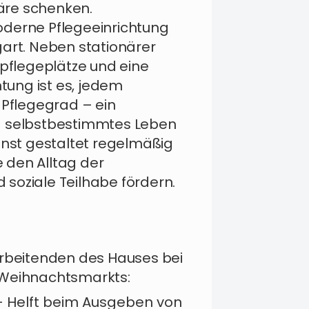
äre schenken.
oderne Pflegeeinrichtung
gart. Neben stationärer
tpflegeplätze und eine
htung ist es, jedem
flegegrad – ein
d selbstbestimmtes Leben
enst gestaltet regelmäßig
e den Alltag der
soziale Teilhabe fördern.
arbeitenden des Hauses bei
 Weihnachtsmarkts:
 Helft beim Ausgeben von