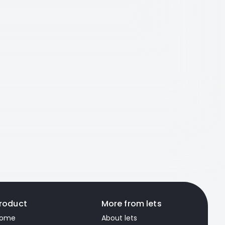
roduct
More from lets
ome
About lets