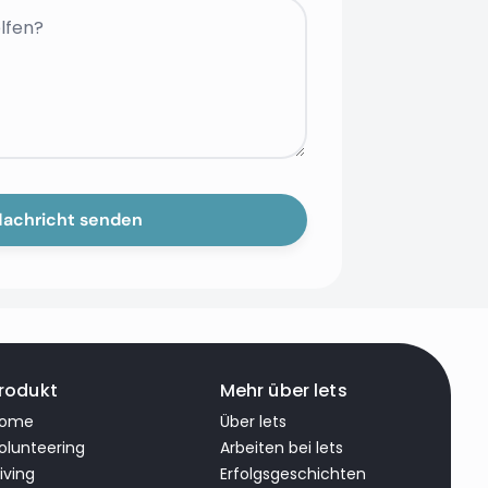
rodukt
Mehr über lets
ome
Über lets
olunteering
Arbeiten bei lets
iving
Erfolgsgeschichten