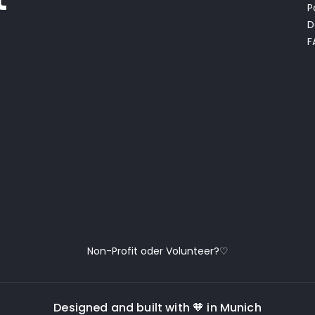
P
D
F
Non-Profit oder Volunteer?♡
Designed and built with 🧡 in Munich