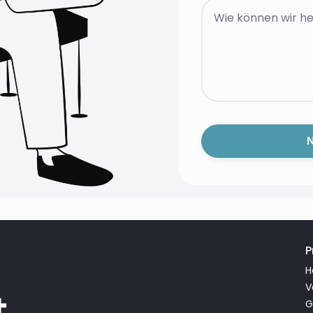
P
H
V
t
G