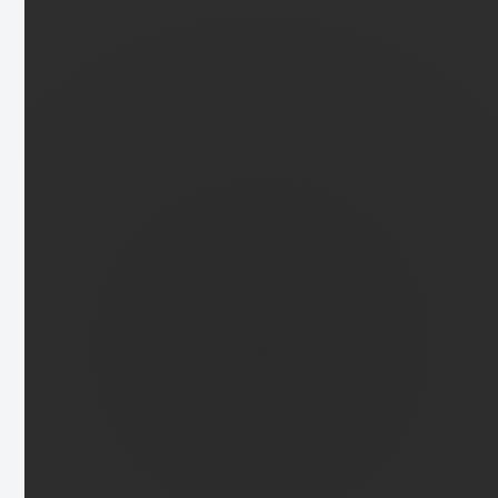
Hans im Glück
Volunteering
anja.boell@hansimglueck-
franchise.de
Zur Website
Profil teilen