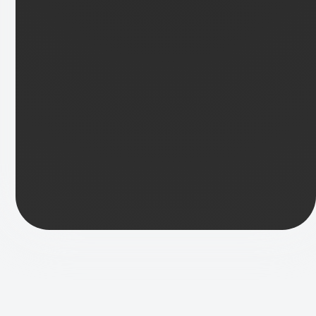
Meine Projekte
Alle
Aktiv
Vergangen
VERGANGEN
Einsatz mit Herz und Seele für
das Tierheim Dachau e.V.
Roßwachtstraße 33, 85221 Dachau,