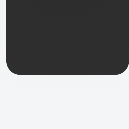
Hi, wir sind
Immobilienfinder!
Schön, dass du auf unserer persönlichen
Seite zur Unterstützung von Vereinen
vorbeischaust.
Unsere Leidenschaft gilt dem Sport.
Unser Ziel ist es hier etwas Nachhaltiges
zu unterstützen, mit dem wir uns
identifizieren können. Hier liegt unser
Engagement und unsere Leidenschaft.
Meine Projekte
Alle
Aktiv
Vergangen