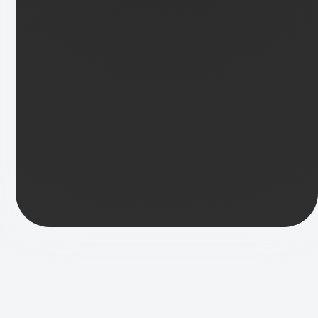
Meine Projekte
Alle
Aktiv
Vergangen
VERGANGEN
Seniorenspaziergang am
Isarhochufer
Haus an der Tauernstraße
MÜNCHENSTIFT, Tauernstraße 11,