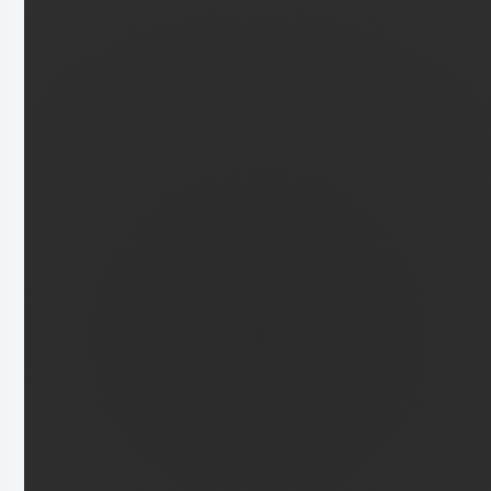
Equinix GmbH
+49 1756122346
evgeniya.genadieva@eu.equinix.com
Zur Website
Profil teilen