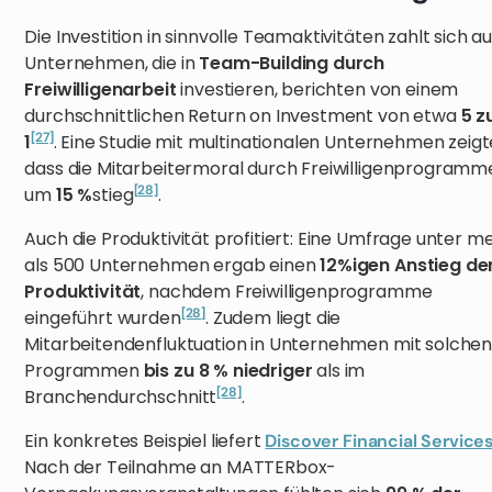
Die Investition in sinnvolle Teamaktivitäten zahlt sich au
Unternehmen, die in
Team-Building durch
Freiwilligenarbeit
investieren, berichten von einem
durchschnittlichen Return on Investment von etwa
5 z
[27]
1
. Eine Studie mit multinationalen Unternehmen zeigt
dass die Mitarbeitermoral durch Freiwilligenprogramm
[28]
um
15 %
stieg
.
Auch die Produktivität profitiert: Eine Umfrage unter m
als 500 Unternehmen ergab einen
12%igen Anstieg de
Produktivität
, nachdem Freiwilligenprogramme
[28]
eingeführt wurden
. Zudem liegt die
Mitarbeitendenfluktuation in Unternehmen mit solche
Programmen
bis zu 8 % niedriger
als im
[28]
Branchendurchschnitt
.
Ein konkretes Beispiel liefert
Discover Financial Service
Nach der Teilnahme an MATTERbox-