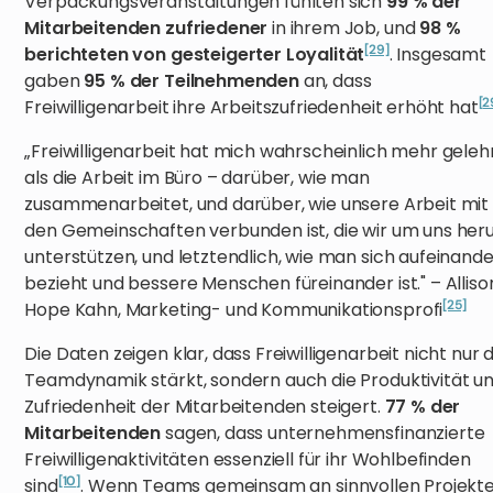
Verpackungsveranstaltungen fühlten sich
99 % der
Mitarbeitenden zufriedener
in ihrem Job, und
98 %
[29]
berichteten von gesteigerter Loyalität
. Insgesamt
gaben
95 % der Teilnehmenden
an, dass
[2
Freiwilligenarbeit ihre Arbeitszufriedenheit erhöht hat
„Freiwilligenarbeit hat mich wahrscheinlich mehr geleh
als die Arbeit im Büro – darüber, wie man
zusammenarbeitet, und darüber, wie unsere Arbeit mit
den Gemeinschaften verbunden ist, die wir um uns he
unterstützen, und letztendlich, wie man sich aufeinande
bezieht und bessere Menschen füreinander ist." – Alliso
[25]
Hope Kahn, Marketing- und Kommunikationsprofi
Die Daten zeigen klar, dass Freiwilligenarbeit nicht nur d
Teamdynamik stärkt, sondern auch die Produktivität u
Zufriedenheit der Mitarbeitenden steigert.
77 % der
Mitarbeitenden
sagen, dass unternehmensfinanzierte
Freiwilligenaktivitäten essenziell für ihr Wohlbefinden
[10]
sind
. Wenn Teams gemeinsam an sinnvollen Projekt