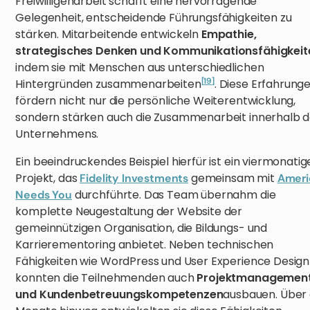
Freiwilligenarbeit schafft eine hervorragende
Gelegenheit, entscheidende Führungsfähigkeiten zu
stärken. Mitarbeitende entwickeln
Empathie,
strategisches Denken und Kommunikationsfähigkeit
indem sie mit Menschen aus unterschiedlichen
[19]
Hintergründen zusammenarbeiten
. Diese Erfahrung
fördern nicht nur die persönliche Weiterentwicklung,
sondern stärken auch die Zusammenarbeit innerhalb 
Unternehmens.
Ein beeindruckendes Beispiel hierfür ist ein viermonatig
Projekt, das
gemeinsam mit
Fidelity Investments
Ameri
durchführte. Das Team übernahm die
Needs You
komplette Neugestaltung der Website der
gemeinnützigen Organisation, die Bildungs- und
Karrierementoring anbietet. Neben technischen
Fähigkeiten wie WordPress und User Experience Design
konnten die Teilnehmenden auch
Projektmanagemen
und Kundenbetreuungskompetenzen
ausbauen. Über 