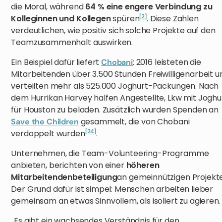
die Moral, während
64 % eine engere Verbindung zu
[2]
Kolleginnen und Kollegen
spüren
. Diese Zahlen
verdeutlichen, wie positiv sich solche Projekte auf den
Teamzusammenhalt auswirken.
Ein Beispiel dafür liefert
: 2016 leisteten die
Chobani
Mitarbeitenden über 3.500 Stunden Freiwilligenarbeit u
verteilten mehr als 525.000 Joghurt-Packungen. Nach
dem Hurrikan Harvey halfen Angestellte, Lkw mit Joghu
für Houston zu beladen. Zusätzlich wurden Spenden an
gesammelt, die von Chobani
Save the Children
[24]
verdoppelt wurden
.
Unternehmen, die Team-Volunteering-Programme
anbieten, berichten von einer
höheren
Mitarbeitendenbeteiligung
an gemeinnützigen Projekt
Der Grund dafür ist simpel: Menschen arbeiten lieber
gemeinsam an etwas Sinnvollem, als isoliert zu agieren.
„Es gibt ein wachsendes Verständnis für den