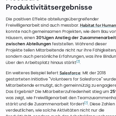
Produktivitätsergebnisse
Die positiven Effekte abteilungsübergreifender
Freiwilligenarbeit sind auch messbar.
Habitat for Human
konnte nach gemeinsamen Projekten, wie dem Bau vo
Häusern, einen
30%igen Anstieg der Zusammenarbeit
zwischen Abteilungen
feststellen. Während dieser
Projekte teilen Mitarbeitende nicht nur ihre Fähigkeiten
sondern auch persönliche Erfahrungen, was ihre Bindu
[7]
über den Arbeitsplatz hinaus stärkt
.
Ein weiteres Beispiel liefert
: Mit der 2018
Salesforce
gestarteten Initiative "Volunteers for Salesforce" wurd
Mitarbeitende ermutigt, sich gemeinnützig zu engagier
Das Ergebnis? Die Mitarbeiterzufriedenheit stieg um
25
was zeigt, wie Freiwilligenarbeit den Teamzusammenha
[7]
stärkt und die Zusammenarbeit fördert
. Diese Zahlen
verdeutlichen, wie solche Aktivitäten nicht nur die