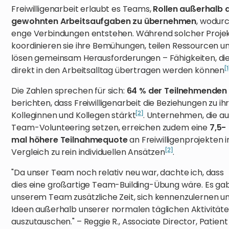
Freiwilligenarbeit erlaubt es Teams,
Rollen außerhalb 
gewohnten Arbeitsaufgaben zu übernehmen
, wodur
enge Verbindungen entstehen. Während solcher Proje
koordinieren sie ihre Bemühungen, teilen Ressourcen u
lösen gemeinsam Herausforderungen – Fähigkeiten, di
[1
direkt in den Arbeitsalltag übertragen werden können
Die Zahlen sprechen für sich:
64 % der Teilnehmenden
berichten, dass Freiwilligenarbeit die Beziehungen zu ih
[2]
Kolleginnen und Kollegen stärkt
. Unternehmen, die au
Team-Volunteering setzen, erreichen zudem eine
7,5-
mal höhere Teilnahmequote
an Freiwilligenprojekten 
[2]
Vergleich zu rein individuellen Ansätzen
.
"Da unser Team noch relativ neu war, dachte ich, dass
dies eine großartige Team-Building-Übung wäre. Es ga
unserem Team zusätzliche Zeit, sich kennenzulernen u
Ideen außerhalb unserer normalen täglichen Aktivität
auszutauschen." – Reggie R., Associate Director, Patient