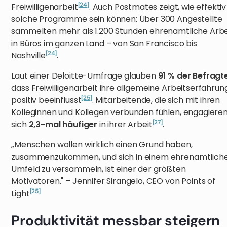
[24]
Freiwilligenarbeit
. Auch Postmates zeigt, wie effektiv
solche Programme sein können: Über 300 Angestellte
sammelten mehr als 1.200 Stunden ehrenamtliche Arbe
in Büros im ganzen Land – von San Francisco bis
[24]
Nashville
.
Laut einer Deloitte-Umfrage glauben
91 % der Befragt
dass Freiwilligenarbeit ihre allgemeine Arbeitserfahrun
[25]
positiv beeinflusst
. Mitarbeitende, die sich mit ihren
Kolleginnen und Kollegen verbunden fühlen, engagiere
[27]
sich
2,3-mal häufiger
in ihrer Arbeit
.
„Menschen wollen wirklich einen Grund haben,
zusammenzukommen, und sich in einem ehrenamtlich
Umfeld zu versammeln, ist einer der größten
Motivatoren." – Jennifer Sirangelo, CEO von Points of
[25]
Light
Produktivität messbar steigern