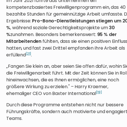
Im Jahr 2021 führte das Unternehmen ein
kompetenzbasiertes Freiwilligenprogramm ein, das 40
bezahlte Stunden für gemeinnützige Arbeit umfasste. D
Ergebnisse:
Pro-Bono-Dienstleistungen stiegen um 2
%
, während soziale Gerechtigkeitsprojekte um
30
%
zunahmen. Besonders bemerkenswert:
95 % der
Mitarbeitenden
fühlten, dass sie einen positiven Einflus
hatten, und fast zwei Drittel empfanden ihre Arbeit als
[21]
erfüllend
.
„Fangen Sie klein an, aber seien Sie offen dafür, wohin Si
die Freiwilligenarbeit führt. Mit der Zeit können Sie in Ro
hineinwachsen, die es Ihnen ermöglichen, eine noch
größere Wirkung zu erzielen." – Harry Kraemer,
[19]
ehemaliger CEO von Baxter International
Durch diese Programme entstehen nicht nur bessere
Führungskräfte, sondern auch motivierte und engagier
Teams.