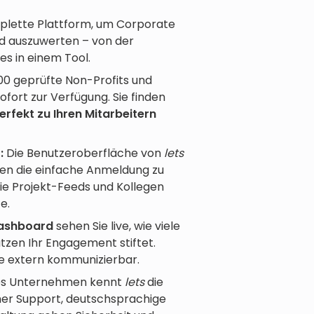
plette Plattform, um Corporate
nd auszuwerten – von der
es in einem Tool.
00 geprüfte Non-Profits und
fort zur Verfügung. Sie finden
erfekt zu Ihren Mitarbeitern
:
Die Benutzeroberfläche von
lets
ieben die einfache Anmeldung zu
e Projekt-Feeds und Kollegen
e.
ashboard
sehen Sie live, wie viele
tzen Ihr Engagement stiftet.
ie extern kommunizierbar.
es Unternehmen kennt
lets
die
her Support, deutschsprachige