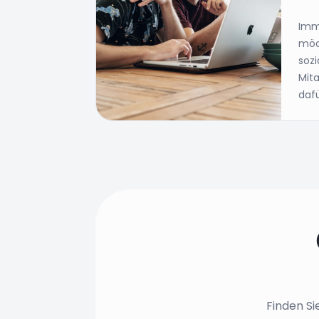
Imm
möc
soz
Mita
dafü
Finden Si