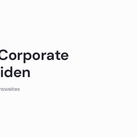
m Corporate
eiden
nsweites