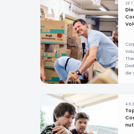
29.7
Die
Cor
Vol
Cor
Volu
The
Des
die 
4.8.
Top
Cor
nut