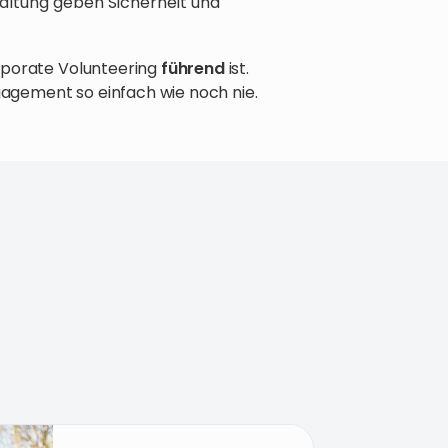
tung geben Sicherheit und
rporate Volunteering
führend
ist.
gagement so einfach wie noch nie.