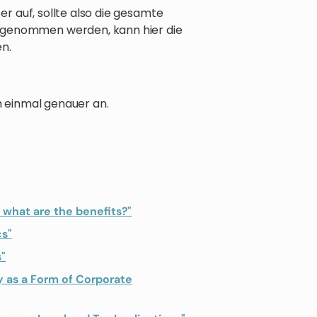
ter auf, sollte also die gesamte
genommen werden, kann hier die
n.
 einmal genauer an.
– what are the benefits?"
cs"
s"
y as a Form of Corporate