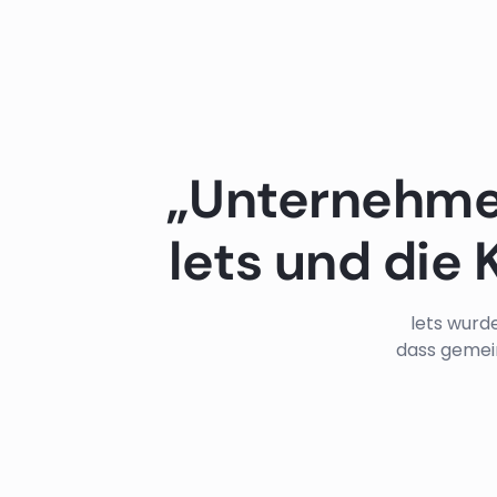
„Unternehmen
lets und di
lets wurd
dass gemei