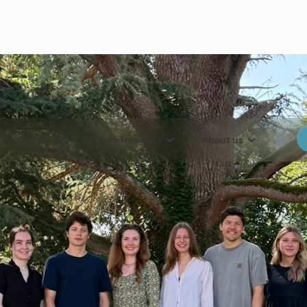
Product
More from lets
About us