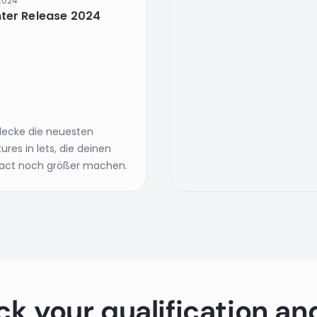
.2024
ter Release 2024
decke die neuesten
ures in lets, die deinen
act noch größer machen.
k your qualification an