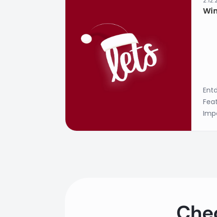
2.12
Win
Ent
Feat
Imp
Chec