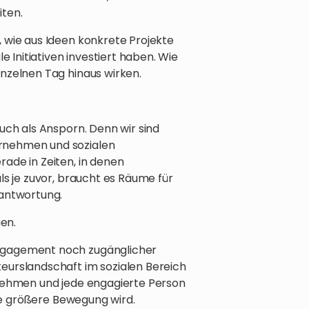
iten.
 wie aus Ideen konkrete Projekte
e Initiativen investiert haben. Wie
nzelnen Tag hinaus wirken.
uch als Ansporn. Denn wir sind
rnehmen und sozialen
ade in Zeiten, in denen
ls je zuvor, braucht es Räume für
antwortung.
en.
ngagement noch zugänglicher
eurslandschaft im sozialen Bereich
rnehmen und jede engagierte Person
ine größere Bewegung wird.