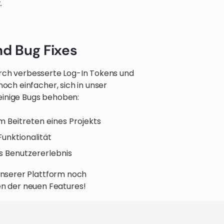
.
d Bug Fixes
urch verbesserte Log-In Tokens und
noch einfacher, sich in unser
einige Bugs behoben:
m Beitreten eines Projekts
Funktionalität
s Benutzererlebnis
 unserer Plattform noch
n der neuen Features!