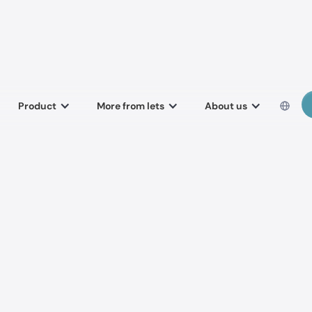
Product
More from lets
About us