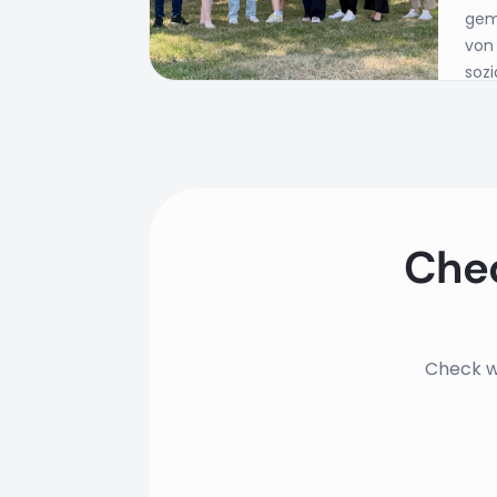
gem
von
soz
Zuk
Chec
Check wh