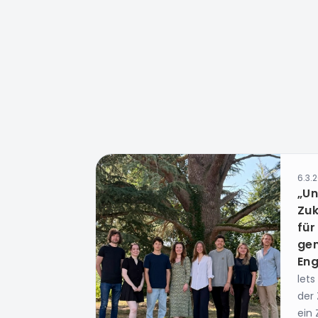
6.3.
„Un
Zuk
für
ge
En
let
der
ein 