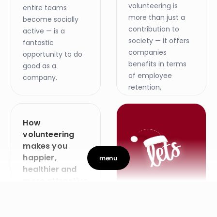
volunteering is
entire teams
more than just a
become socially
contribution to
active — is a
society — it offers
fantastic
companies
opportunity to do
benefits in terms
good as a
of employee
company.
retention,
productivity and
brand.
How
volunteering
makes you
happier,
menu
healthier and
more attractive
on the job
market
Winter Release
24.4.2025